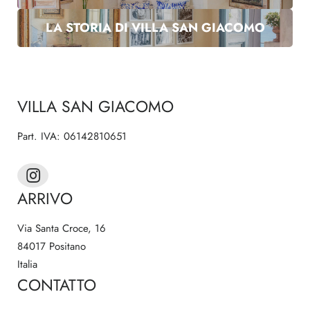
LA STORIA DI VILLA SAN GIACOMO
E-mail*
Consenso marketing*
VILLA SAN GIACOMO
*campi obbligatori
Part. IVA: 06142810651
Invia
ARRIVO
Via Santa Croce, 16
84017 Positano
Italia
CONTATTO