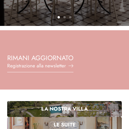
La culla degli Dei
RIMANI AGGIORNATO
Registrazione alla newsletter
Registrazione alla newsletter
Titolo
Famiglia
Signor
Signora
LA NOSTRA VILLA
Nome
Cognome*
LE SUITE