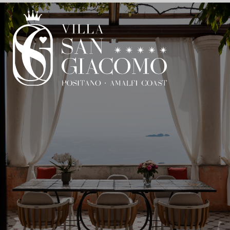
VILLA SAN GIACOMO
UN’ESPERIENZA A 360º
UN TUFFO NEL PASSATO
UN SOGNO SU MISURA
IT
EN
Villa San Giacomo
Un sogno su misura